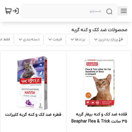
محصولات ضد کک و کنه گربه
پربازدیدترین
برندها
قیمت
دسته‌بندی
فقط م
قلاده ضد کک و کنه بیفار گربه
قطره ضد کک و کنه گربه کلیرانت
35 سانت Beaphar Flea & Trick
Collar For cat 35cm