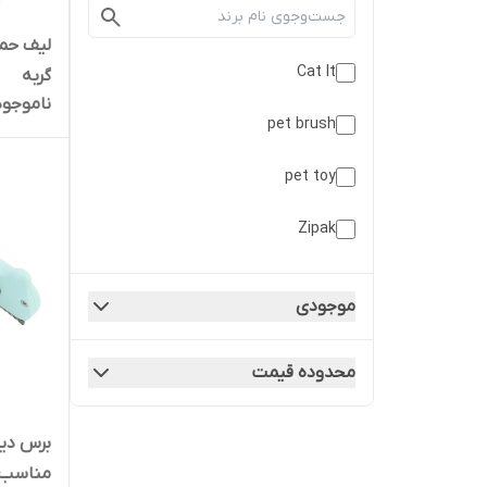
لیف حما
Cat It
گربه
ناموجود
pet brush
pet toy
Zipak
اسکای
موجودی
اسکروفی
محدوده قیمت
برس دکمه دار
برس دیش
مناسب م