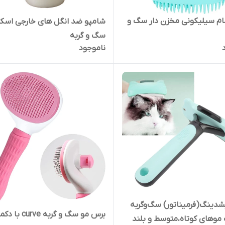
م سیلیکونی مخزن دار سگ و
شامپو ضد انگل های خارجی اسک
سگ و گربه
ناموجود
دینگ(فرمیناتور) سگ‌و‌گربه
برس مو سگ و گربه curve با
وهای کوتاه،متوسط و بلند