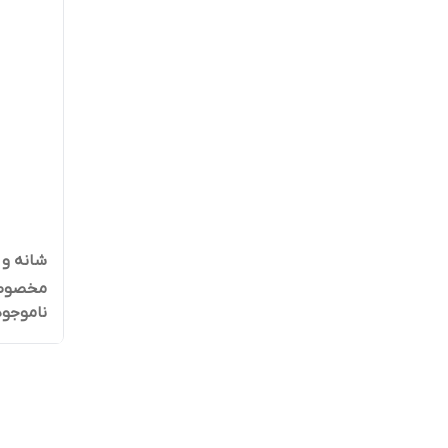
شانه و 
مخصوص انو
ناموجود