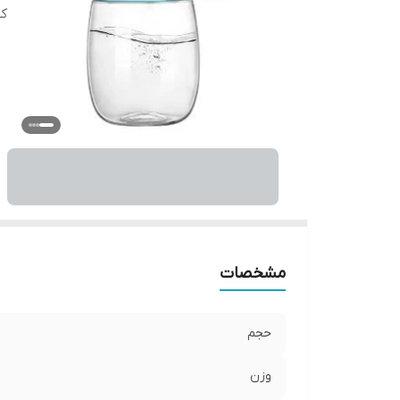
کش
مشخصات
حجم
وزن