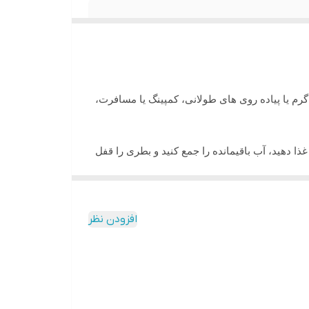
م یا پیاده روی های طولانی، کمپینگ یا مسافرت،
 دهید، آب باقیمانده را جمع کنید و بطری را قفل
 بنابراین بطری با ظرفیت کوچک ما فقط 230 گرم وزن دارد. این ظروف به این صورت ساخته شدند تا قبل از بردن
افزودن نظر