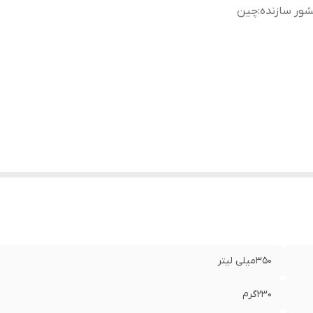
ور سازنده
:
چین
350میلی لیتر
230گرم