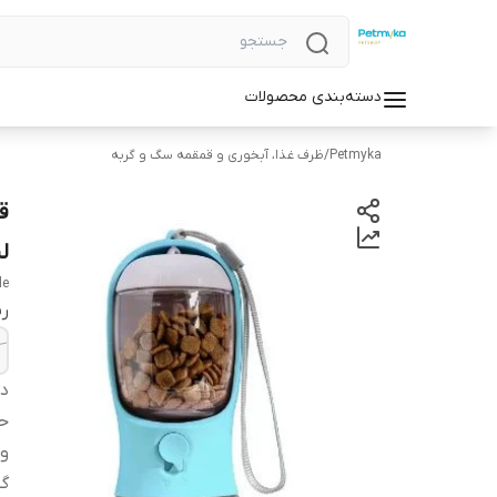
دسته‌بندی محصولات
Petmyka
/
ظرف غذا، آبخوری و قمقمه سگ و گربه
لی
le
ر
دس
ح
و
گو