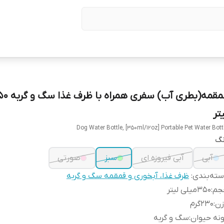
تر
Dog Water Bottle, [350ml/12oz] Portable Pet Water Bott
نگ
آبی
آبی فیروزه ای
سبز
صورتی
ته‌بندی
:
ظرف غذا، آبخوری و قمقمه سگ و گربه
جم
:
350میلی لیتر
زن
:
230گرم
نه حیوان
:
سگ و گربه