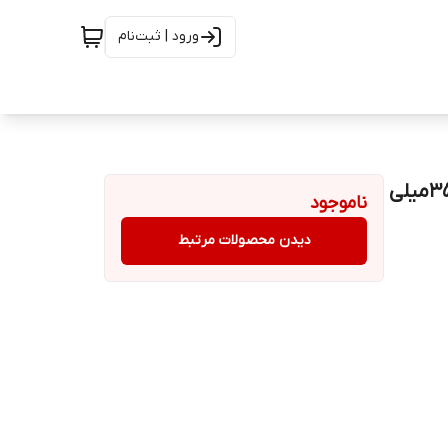
ورود | ثبت‌نام
قمقمه(بطری آب) سفری همراه با ظرف غذا سگ و گربه 350میلی
ناموجود
دیدن محصولات مرتبط