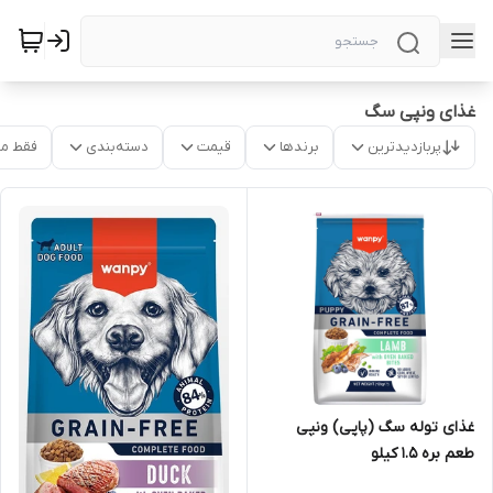
غذای ونپی سگ
پربازدیدترین
برندها
قیمت
دسته‌بندی
فقط م
غذای توله سگ (پاپی) ونپی
طعم بره 1.5 کیلو