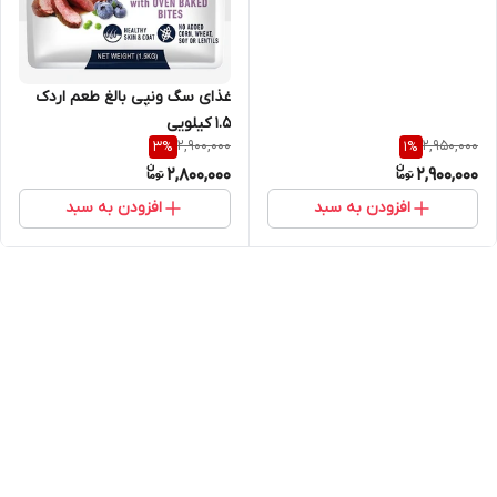
غذای سگ ونپی بالغ طعم اردک
1.5 کیلویی
2,900,000
2,950,000
3
%
1
%
2,800,000
2,900,000
افزودن به سبد
افزودن به سبد