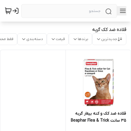
قلاده ضد کک گربه
جدیدترین
برندها
قیمت
دسته‌بندی
فقط محص
قلاده ضد کک و کنه بیفار گربه
35 سانت Beaphar Flea & Trick
Collar For cat 35cm