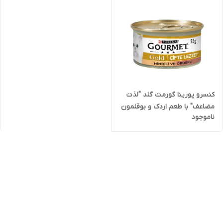
کنسرو پورینا گورمت گلد "لذت
مضاعف" با طعم اردک و بوقلمون
ناموجود
در سس به صورت تکه ایی 85
گرم Gourmet Gold