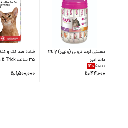
بستنی گربه ترولی (ونپی) truly
قلاده ضد کک و کنه 
دانه ایی
35 سانت ick
12
%
50,000
llar For cat 35cm
1,500,000
44,000