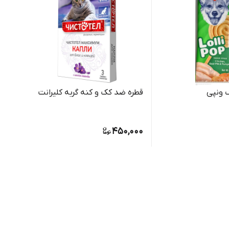
 ونپی
قطره ضد کک و کنه گربه کلیرانت
آب نب
180,000
0,000
450,000