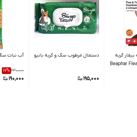
بیفار گربه
دستمال مرطوب سگ و گربه بانیو
آب نبات سگ
Beaphar Flea & Tr
17
%
230,000
Co
190,000
195,000