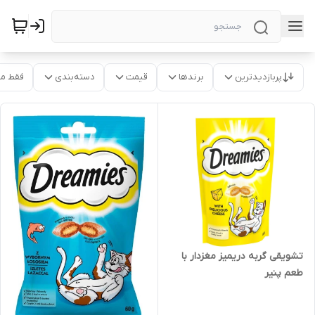
پربازدیدترین
برندها
قیمت
دسته‌بندی
فقط م
تشویقی گربه دریمیز مغزدار با
طعم پنیر