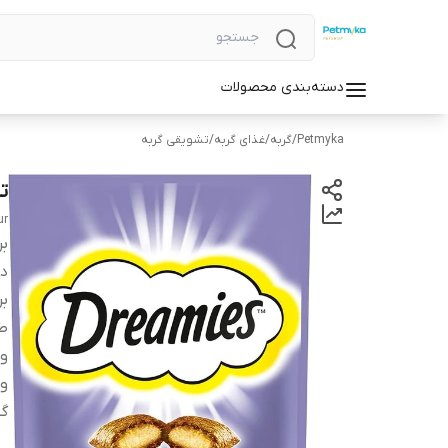
دسته‌بندی محصولات
Petmyka
/
گربه
/
غذای گربه
/
تشویقی گربه
ت
ur
بر
دس
بر
ط
و
وی
گو