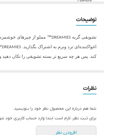
ویتامین
گونه حیوان
توضیحات
تشویقی گربه
™ مملو از چیزهای خوشمزه ا
DREAMIES
اغواکننده‌ای ترد ونرم به اشتراک بگذارید.
DREAMIES
کند. پس هر چه سریع تر بسته تشویقی را تکان دهید و
میزان مجاز در یک روز برای یک گربه بالغ تا 20 عدد تشویقی
میزان مجاز در یک روز برای یک بچه گربه تا 6 عدد تشویقی
نظرات
شما هم درباره این محصول نظر خود را بنویسید.
برای ثبت نظر، لازم است ابتدا وارد حساب کاربری خود شو
افزودن نظر