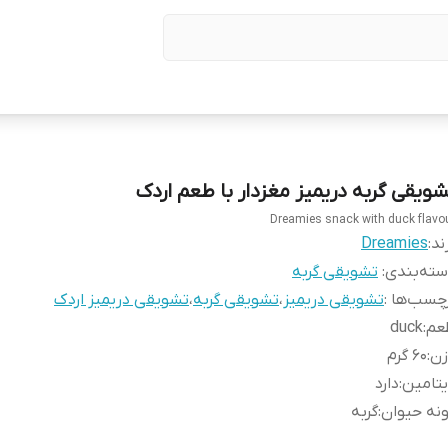
شویقی گربه دریمیز مغزدار با طعم اردک
Dreamies snack with duck flavo
ند:
Dreamies
ته‌بندی
:
تشویقی گربه
چسب‌ها :
تشویقی دریمیز
،
تشویقی گربه
،
تشویقی دریمیز اردک
عم
:
duck
زن
:
60 گرم
تامین
:
دارد
نه حیوان
:
گربه