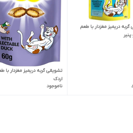
گربه دریمیز مغزدار با طعم
پنیر
تشویقی گربه دریمیز مغزدار با ط
اردک
ناموجود