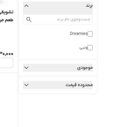
برند
تشویقی 
طعم مر
Dreamies
ونپی
30,000
موجودی
محدوده قیمت