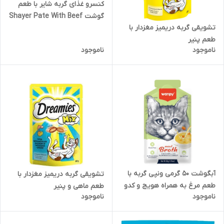
کنسرو غذای گربه شایر با طعم
گوشت Shayer Pate With Beef
تشویقی گربه دریمیز مغزدار با
وزن 400 گرم
طعم پنیر
ناموجود
ناموجود
آبگوشت 50 گرمی ونپی گربه با
تشویقی گربه دریمیز مغزدار با
طعم مرغ به همراه هویج و کدو
طعم ماهی و پنیر
ناموجود
ناموجود
حلوایی