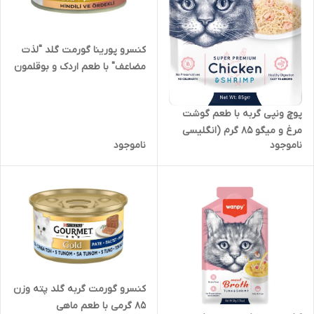
کنسرو پورینا گورمت گلد "لذت
مضاعف" با طعم اردک و بوقلمون
در سس به صورت تکه ایی 85
گرم Gourmet Gold
پوچ ونپی گربه با طعم گوشت
مرغ و میگو 85 گرم (انگلیسی
ناموجود
ناموجود
نویس)
کنسرو گورمت گربه گلد پته وزن
85 گرمی با طعم ماهی