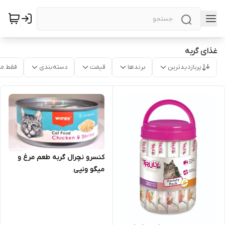
غذای گربه
پربازدیدترین
برندها
قیمت
دسته‌بندی
فقط م
کنسرو نچرال گربه طعم مرغ و
میگو ونپی