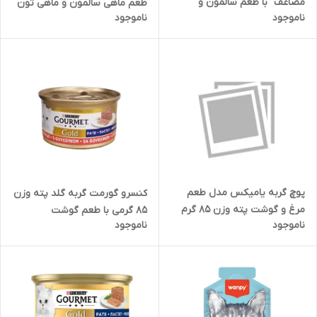
مضاعف" با طعم سالمون و
طعم ماهی سالمون و ماهی تون
ناموجود
ناموجود
سبزیجات در سس به صورت تکه
ایی 85 گرم Gourmet Gold
پوچ گربه یامیکس مدل طعم
کنسرو گورمت گربه گلد پته وزن
مرغ و گوشت پته وزن 85 گرم
85 گرمی با طعم گوشت
ناموجود
ناموجود