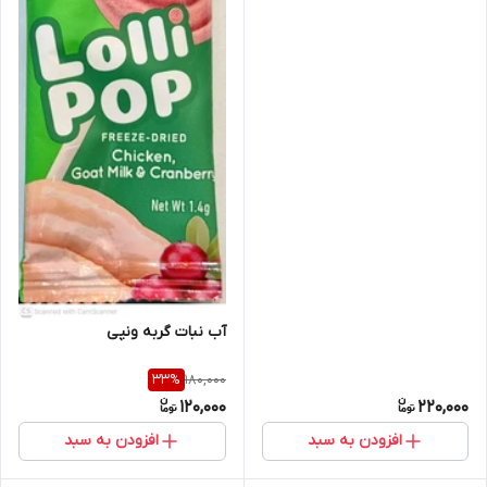
نویس)
آب نبات گربه ونپی
180,000
33
%
120,000
220,000
افزودن به سبد
افزودن به سبد