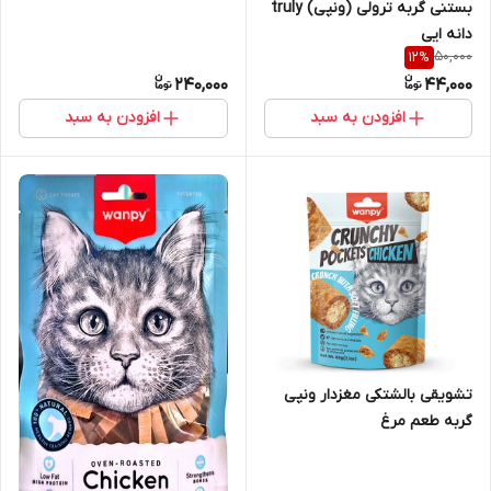
بستنی گربه ترولی (ونپی) truly
دانه ایی
50,000
12
%
240,000
44,000
افزودن به سبد
افزودن به سبد
تشویقی بالشتکی مغزدار ونپی
گربه طعم مرغ