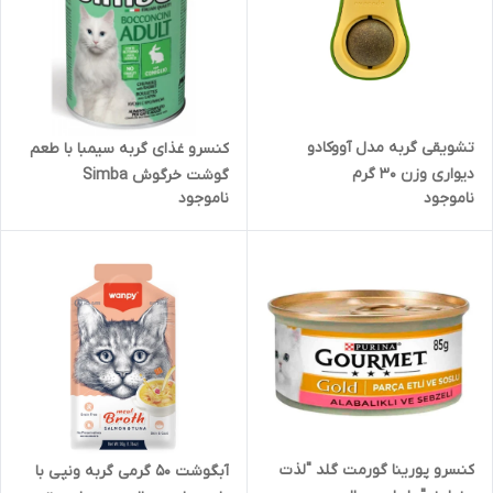
تشویقی گربه مدل آووکادو
کنسرو غذای گربه سیمبا با طعم
دیواری وزن 30 گرم
گوشت خرگوش Simba
ناموجود
ناموجود
Chunkies with Rabbit وزن 415
گرم
کنسرو پورینا گورمت گلد "لذت
آبگوشت 50 گرمی گربه ونپی با