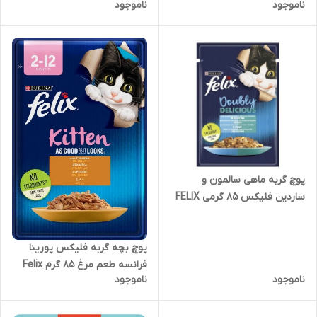
ناموجود
ناموجود
Chunkies with Turkey and
Kidney وزن 415 گرم
پوچ گربه ماهی سالمون و
ساردین فلیکس 85 گرمی FELIX
DOUBLY DELICIOUS 85GR
SALMONE , SARDINE
پوچ بچه گربه فلیکس پورینا
فرانسه طعم مرغ 85 گرم Felix
ناموجود
ناموجود
Kitten Chicken