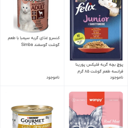
کنسرو غذای گربه سیمبا با طعم
گوشت گوسفند Simba
Chunkies with Lamb وزن 415
گرم
پوچ بچه گربه فلیکس پورینا
فرانسه طعم گوشت 85 گرم
ناموجود
ناموجود
Felix Kitten beef