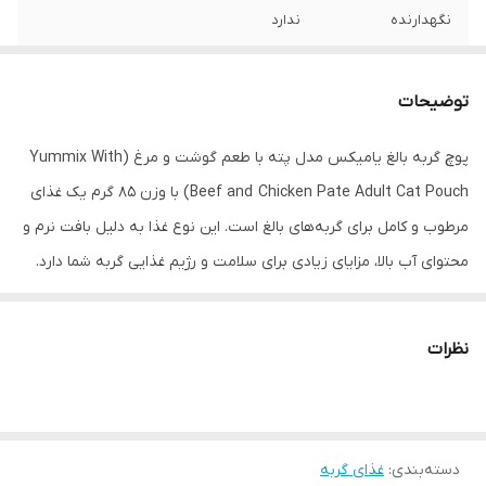
نگهدارنده
ندارد
ویتامین
دارد
توضیحات
کشور سازنده
ایران
پوچ گربه بالغ یامیکس مدل پته با طعم گوشت و مرغ (Yummix With
Beef and Chicken Pate Adult Cat Pouch) با وزن 85 گرم یک غذای
مرطوب و کامل برای گربه‌های بالغ است. این نوع غذا به دلیل بافت نرم و
محتوای آب بالا، مزایای زیادی برای سلامت و رژیم غذایی گربه شما دارد.
کاربرد: پوچ گوشت یامیکس برای گربه‌های بالغ طراحی شده است و
می‌تواند به عنوان یک وعده غذایی کامل یا مکمل غذای خشک استفاده
نظرات
شود.
فاقد مواد نگهدارنده و طعم دهنده مصنوعی
تهیه شده از مواد تازه و با کیفیت ممتاز
دسته‌بندی
:
غذای گربه
حفظ سلامت استخوان‌ها و دندان‌ها