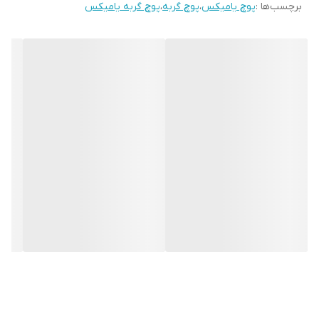
برچسب‌ها :
پوچ یامیکس
،
پوچ گربه
،
پوچ گربه یامیکس
غنی از ویتامین‌ها و مواد معدنی
سازگار با گوارش حساس