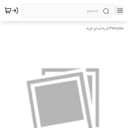
Petmyka
/
گربه
/
غذای گربه