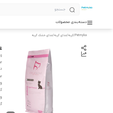
دسته‌بندی محصولات
Petmyka
/
گربه
/
غذای گربه
/
غذای خشک گربه
غذ
kg
بر
دس
بر
و
کش
وی
گو