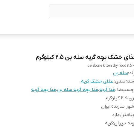
ای خشک بچه گربه سله بن 2.5 کیلوگرم
celebone kitten dry food 2.5 
ند:
سله بن
ته‌بندی
:
غذای خشک گربه
چسب‌ها :
غذا گربه
،
غذا بچه گربه سله بن
،
غذا بچه گربه
زن
:
2.5 کیلوگرم
ور سازنده
:
ایران
تامین
:
دارد
نه حیوان
:
گربه