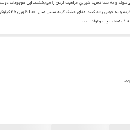
شوند و به شما تجربه شیرینِ مراقبت کردن را می‌بخشند. این موجودات دوست‌د
نیاز دارند تا بتوانن
 گربه‌ها بسیار پرطرفدار است .
خانگی یک تا دوازده ماه مناسب است و باعث رشد و استحکام استنخوان‌ها می‌شو
ت و باعث سلامت پوست و مو و تقویت ماهیچه‌ها می‌شود. مرغ یکی از طعم‌ها
غذای سلبن سرشار از ویتامین‌های B1، B12، C، D، پروبیوتیک، امگا 3-6 و الکارنتین است که در مجموع، ی
ید.