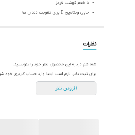
با طعم گوشت قرمز
حاوی ویتامین D برای تقویت دندان ها
تامین رطوبت پوست و کاهش زخم های پوستی به دل
کمک به هضم راحت تر غذا
مناسب برای سفرهای کوتاه مدت
نظرات
تامین آب مورد نیاز دستگاه گوارش
کمک به سلامت فیزیکی و جلوگیری از افزایش غیر ط
شما هم درباره این محصول نظر خود را بنویسید.
بوی مطبوع و طعم لذیذ خوراک تهیه شده
برای ثبت نظر، لازم است ابتدا وارد حساب کاربری خود شو
حاوی گوشت قرمز، جگر، برنج، هویج، نخودسبز، کلم 
افزودن نظر
دارای مواد معدنی و ویتامین‌های لازم
دارای زینک و انواع ویتامین‌های گروه B
بهبود عملکرد قلب، دستگاه عصبی مرکزی و کبد
مناسب برای تمامی سنین