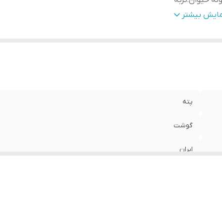
نه حیوان
:
گربه
زن
:
400 گرم
مایش بیشتر
پته
گوشت
ایران
گربه
400 گرم