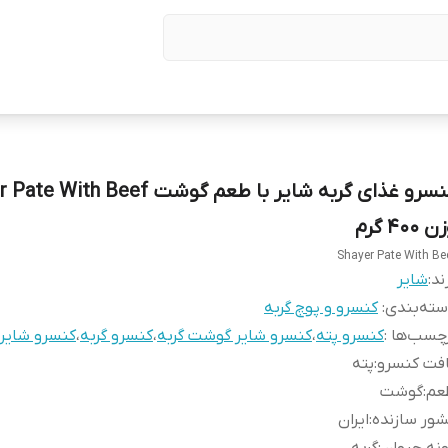
کنسرو غذای گربه شایر با طعم گوشت th Beef
 400 گرم
Shayer Pate With Be
ند:
شایر
ته‌بندی
:
کنسرو و پوچ گربه
چسب‌ها :
کنسرو پته
،
کنسرو شایر گوشت گربه
،
کنسرو گربه
،
کنسرو شایر
فت کنسرو
:
پته
عم
:
گوشت
ور سازنده
:
ایران