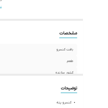
گو
و
ن
مشخصات
بافت کنسرو
طعم
کشور سازنده
گونه حیوان
توضیحات
وزن
کنسرو پته‌