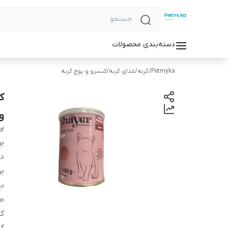
دسته‌بندی محصولات
Petmyka
/
گربه
/
غذای گربه
/
کنسرو و پوچ گربه
وزن
ef
بر
دس
بر
با
ط
کش