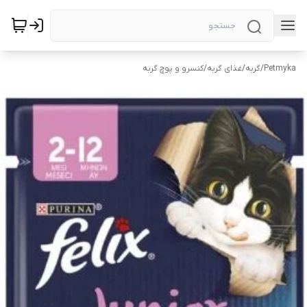
Petmyka
/
گربه
/
غذای گربه
/
کنسرو و پوچ گربه