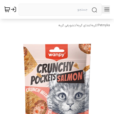
Petmyka
/
گربه
/
غذای گربه
/
تشویقی گربه