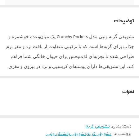
نگهدارنده
ندارد
توضیحات
ترکیبات
فاقد ذرت و سویا
تشویقی گربه ونپی مدل
یک میان‌وعده خوشمزه و
Crunchy Pockets
جذاب برای گربه‌ها است که با ترکیبی متفاوت از بافت ترد و مغز نرم
طراحی شده تا تجربه‌ای لذت‌بخش برای حیوان خانگی شما فراهم
کند. این تشویقی‌ها دارای پوسته‌ای کریسپی و ترد در بیرون و مغزی
نرم و خوش‌طعم در داخل هستند که مورد علاقه بسیاری از گربه‌ها
قرار می‌گیرد.
نظرات
هر بسته ۶۰ گرمی از تشویقی ونپی، گزینه‌ای مناسب برای آموزش،
بازی، تشویق روزانه یا نشان دادن محبت به گربه شما است. اندازه
کوچک و لقمه‌ای این محصول باعث می‌شود استفاده از آن آسان،
دسته‌بندی
:
تشویقی گربه
تمیز و بدون دردسر باشد.
برچسب‌ها :
تشویقی گربه
،
تشویقی بالشتکی ونپی
،