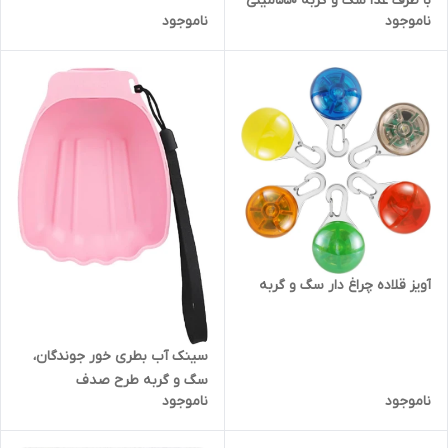
با ظرف غذا سگ و گربه 550میلی
ناموجود
ناموجود
لیتر
آویز قلاده چراغ دار سگ و گربه
سینک آب بطری خور جوندگان،
سگ و گربه طرح صدف
ناموجود
ناموجود