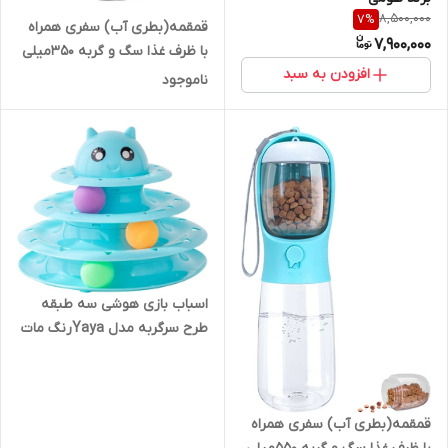
8,500,000
7
%
قمقمه(بطری آب) سفری همراه
7,900,000
با ظرف غذا سگ و گربه 350میلی
افزودن به سبد
لیتر
ناموجود
اسباب بازی هوشی سه طبقه
طرح سرگربه مدل Yayaرنگ مات
قمقمه(بطری آب) سفری همراه