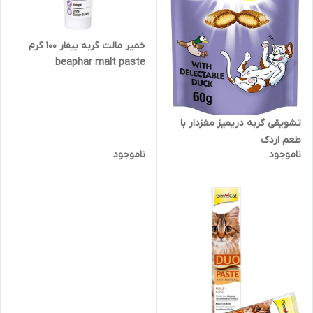
خمیر مالت گربه بیفار 100 گرم
beaphar malt paste
تشویقی گربه دریمیز مغزدار با
طعم اردک
ناموجود
ناموجود