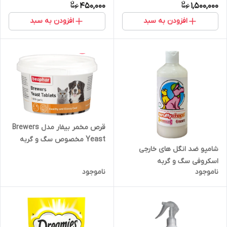
450,000
1,500,000
افزودن به سبد
افزودن به سبد
قرص مخمر بیفار مدل Brewers
Yeast مخصوص سگ و گربه
شامپو ضد انگل های خارجی
بسته 250 عددی
اسکروفی سگ و گربه
ناموجود
ناموجود