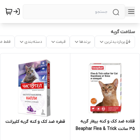
سلامت گربه
پربازدیدترین
برندها
قیمت
دسته‌بندی
فقط م
قلاده ضد کک و کنه بیفار گربه
قطره ضد کک و کنه گربه کلیرانت
35 سانت Beaphar Flea & Trick
Collar For cat 35cm