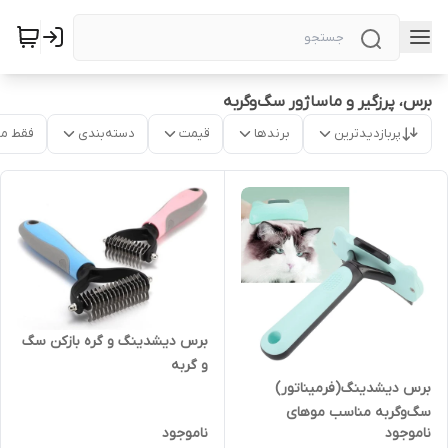
برس، پرزگیر و ماساژور سگ‌و‌گربه
پربازدیدترین
برندها
قیمت
دسته‌بندی
فقط م
برس دیشدینگ و گره بازکن سگ
و گربه
برس دیشدینگ(فرمیناتور)
سگ‌و‌گربه مناسب موهای
ناموجود
ناموجود
کوتاه،متوسط و بلند