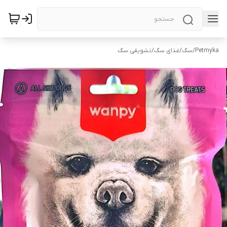
Petmyka
/
سگ
/
غذای سگ
/
تشویقی سگ