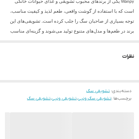
یکی از برندهای محبوب تشویقی و غذای حیوانات خانگی
Wanpy
است که با استفاده از گوشت واقعی، طعم لذیذ و کیفیت مناسب،
توجه بسیاری از صاحبان سگ را جلب کرده است. تشویقی‌های این
برند در طعم‌ها و مدل‌های متنوع تولید می‌شوند و گزینه‌ای مناسب
برای آموزش، تشویق روزانه و ایجاد ارتباط بهتر با سگ هستند. بافت
نرم و خوش‌خوراک این محصولات باعث می‌شود برای بسیاری از
نظرات
نژادها و سنین مختلف مناسب باشند. همچنین بسیاری از
تشویقی‌های ونپی بدون استفاده از مواد نگهدارنده مصنوعی تولید
می‌شوند و در کنار طعم مطلوب، با داشتن پروتئین بالا و مواد مغذی
دسته‌بندی
:
تشویقی سگ
به حفظ سلامت و شادابی سگ کمک می‌کنند.
برچسب‌ها :
تشویقی سگ ونپی
،
تشویقی ونپی
،
تشویقی سگ
این مدل تشویقی در جرم گیری دندان و حفظ سلامت پت دلبند شما
نقش مهمی ایفا میکند و همچنین کاملا بدون غلات و گلوتن است.