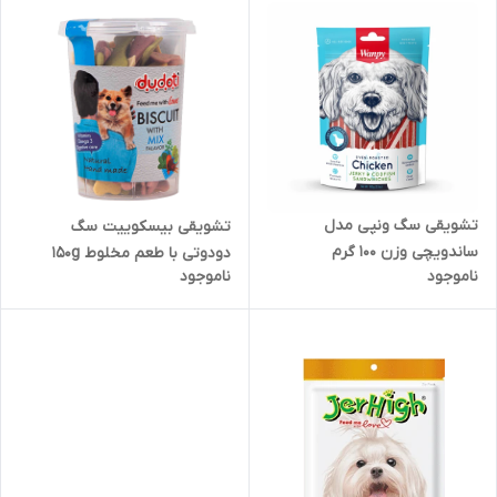
تشویقی سگ ونپی مدل
تشویقی بیسکوییت سگ
ساندویچی وزن 100 گرم
دودوتی با طعم مخلوط 150g
ناموجود
ناموجود