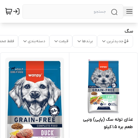
سگ
جدیدترین
برندها
قیمت
دسته‌بندی
فقط محص
غذای توله سگ (پاپی) ونپی
طعم بره 1.5 کیلو