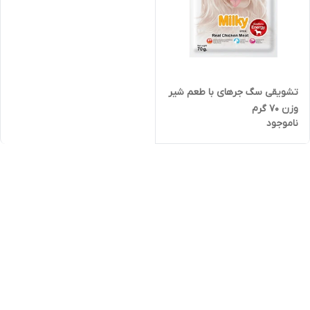
تشویقی سگ جرهای با طعم شیر
وزن 70 گرم
ناموجود