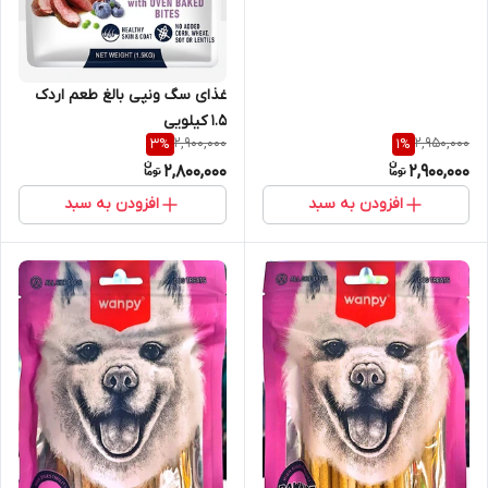
غذای سگ ونپی بالغ طعم اردک
1.5 کیلویی
2,900,000
2,950,000
3
%
1
%
2,800,000
2,900,000
افزودن به سبد
افزودن به سبد