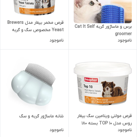
قرص مخمر بیفار مدل Brewers
برس و ماساژور گربه Cat It Self
Yeast مخصوص سگ و گربه
groomer
بسته 250 عددی
ناموجود
ناموجود
قرص مولتی ویتامین سگ بیفار
شانه ماساژور گربه و سگ
روس مدل TOP 10 بسته 180
ناموجود
ناموجود
عددی