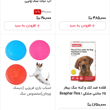
آب نبات سگ ونپی
230,000
17
%
190,000
485,000
افزودن به سبد
افزودن به سبد
قلاده ضد کک و کنه سگ بیفار
اسباب بازی فریزبی (دیسک
65 سانتی مشکی ا Beaphar Flea
چرخان)مخصوص سگ
& Trick Collar For Dog 65cm
1,750,000