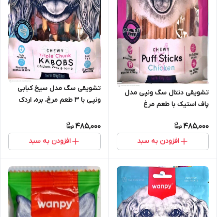
تشویقی سگ مدل سیخ کبابی
تشویقی دنتال سگ ونپی مدل
ونپی با 3 طعم مرغ، بره، اردک
پاف استیک با طعم مرغ
485,000
485,000
افزودن به سبد
افزودن به سبد