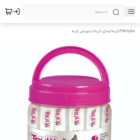
Petmyka
/
گربه
/
غذای گربه
/
تشویقی گربه