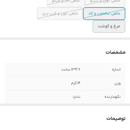
ماهی تون و بنیتو
ماهی کاد و میگو
ماهی سالمون و کاد
ماهی تون و کرن بری
مرغ و گوشت
مشخصات
اندازه
2.6*16 سانت
وزن
14 گرم
نگهدارنده
ندارد
گونه حیوان
گربه
توضیحات
ویتامین
دارد