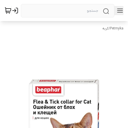
Petmyka
/
گربه