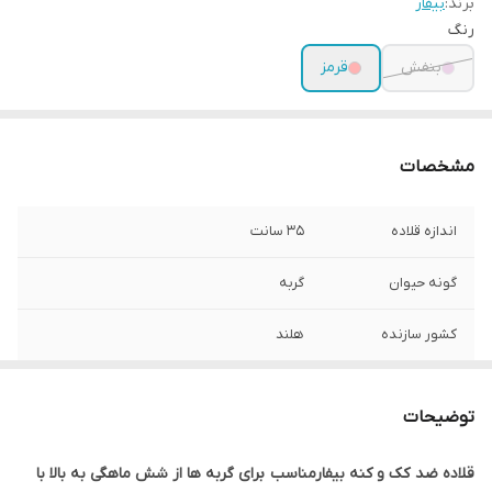
برند:
بیفار
رنگ
بنفش
قرمز
مشخصات
اندازه قلاده
35 سانت
گونه حیوان
گربه
کشور سازنده
هلند
توضیحات
قلاده ضد کک و کنه بیفارمناسب برای گربه ها از شش ماهگی به بالا با