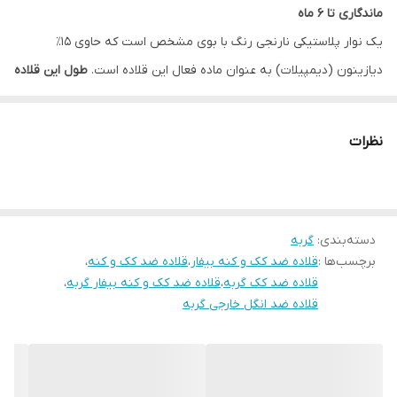
ماندگاری تا 6 ماه
یک نوار پلاستیکی نارنجی رنگ با بوی مشخص است که حاوی 15٪
دیازینون (دیمپیلات) به عنوان ماده فعال این قلاده است.
طول این قلاده
35 سانتی متر
است
و به دلیل متریال خاصی که این قلاده دارد بسیار
خاصیت کشسانی بالایی دارد در حرکت گردن گربه ها اختلالی ایجاد نکند و
نظرات
باعث اذیت گربه ها نشود.
قلاده را در اطراف گردن محکم کنید به طوری که حداقل 1 تا 1.5 سانتی متر
بین گردن و قلاده باقی بماند(یک انگشت فاصله)، انتهای اضافی را با در
دسته‌بندی
:
گربه
نظر گرفتن رشد احتمالی حیوان قطع کنید. یقه را خیلی سفت نکنید.
برچسب‌ها :
قلاده ضد کک و کنه بیفار
،
قلاده ضد کک و کنه
،
قلاده بیفار 5 روز پس از قرار گرفتن بر روی گردن حیوان و در صورت
قلاده ضد کک گربه
،
قلاده ضد کک و کنه بیفار گربه
،
استفاده مداوم، محافظت قابل اعتمادی را ارائه می دهد. می توانید یقه را
قلاده ضد انگل خارجی گربه
به مدت 5 ماه نگه دارید. اگر گربه شما قبلاً به انگل‌های خارجی آلوده
شده است، توصیه می‌شود ابتدا حیوان را با هر گونه شامپو، اسپری یا
پودر و همچنین بستر زندگی گربه را نیز ضدعفونی کنیدسپس پس از 10