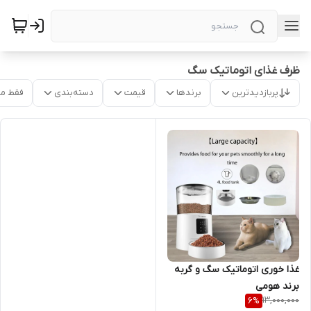
ظرف غذای اتوماتیک سگ
پربازدیدترین
برندها
قیمت
دسته‌بندی
فقط م
غذا خوری اتوماتیک سگ و گربه
برند هومی
13,000,000
6
%