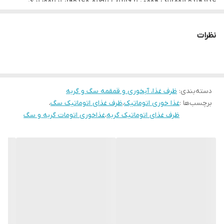
زمان‌بندی و حالت تغذیه آهسته طراحی شده است تا حتی در زمان
نبود شما نیز غذا را دقیق و طبق تنظیمات دلخواهتان ارائه دهد. این
نظرات
ویژگی علاوه بر کاهش مسئولیت‌های شما، باعث می‌شود حیوان
خانگی‌تان همیشه سیر، سالم و خوشحال بماند.
شست‌وشوی آسان (طراحی جداشونده)
دسته‌بندی
:
ظرف غذا، آبخوری و قمقمه سگ و گربه
برچسب‌ها :
غذا خوری اتوماتیک
،
ظرف غذای اتوماتیک سگ
،
غذادهنده اتوماتیک گربه (بدون
) دارای کاسه استیل ضدزنگ
BPA
ظرف غذای اتوماتیک گربه
،
غذاخوری اتومات گربه و سگ
جداشونده است. این ویژگی باعث می‌شود شست‌وشوی کاسه
بسیار آسان باشد (قابل شست‌وشو در ماشین ظرفشویی) و محیطی
سالم و بهداشتی برای تغذیه حیوان خانگی فراهم شود. این دستگاه
علاوه بر کاهش زحمت غذادادن برای صاحبان حیوانات، به بهداشت
تغذیه حیوان نیز توجه ویژه دارد.
مخزن بزرگ ۴ لیتری