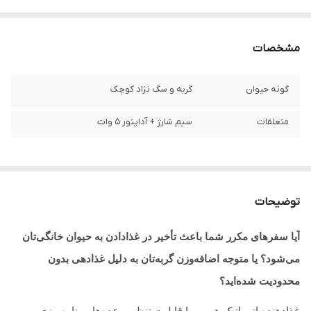
مشخصات
گونه حیوان
گربه و سگ نژاد کوچک
متعلقات
سیم شارژ + آداپتور 5 وات
توضیحات
آیا سفرهای مکرر شما باعث تأخیر در غذادادن به حیوان خانگی‌تان
می‌شود؟ یا متوجه اضافه‌وزن گربه‌تان به دلیل غذادهی بدون
محدودیت شده‌اید؟
غذادهنده اتوماتیک هومی با قابلیت تنظیم وعده‌ها، برنامه‌ریزی