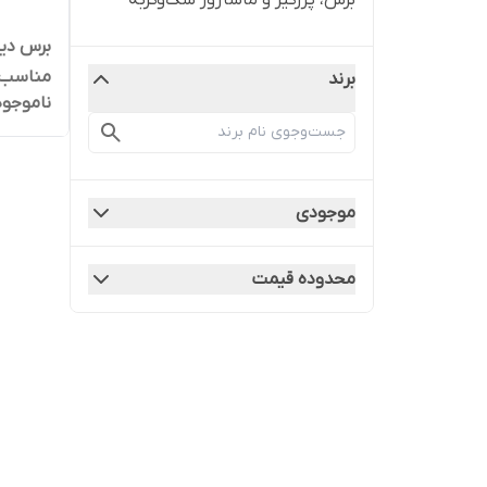
برس، پرزگیر و ماساژور سگ‌و‌گربه
برس دیش
مناسب م
برند
ناموجود
موجودی
محدوده قیمت