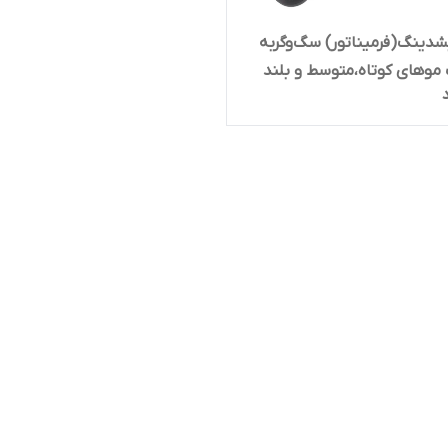
دینگ(فرمیناتور) سگ‌و‌گربه
وهای کوتاه،متوسط و بلند