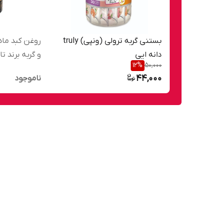
بستنی گربه ترولی (ونپی) truly
روغن کبد ما
دانه ایی
و گربه برند تایتان 500 
12
%
50,000
44,000
ناموجود