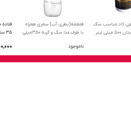
هی کاد مناسب سگ
قمقمه(بطری آب) سفری همراه
قلاده 
میلی لیتر
با ظرف غذا سگ و گربه 350میلی
لیتر
t 35cm
00,000
ناموجود