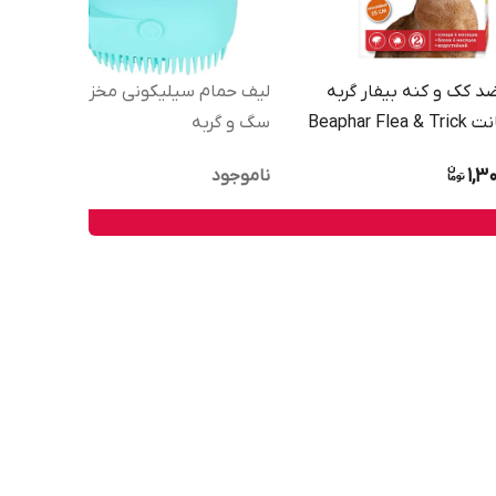
ضد کک و کنه بیفار گربه
لیف حمام سیلیکونی مخزن دار
35 سانت Beaphar Flea & Trick
سگ و گربه
Collar For ca
1,3
ناموجود